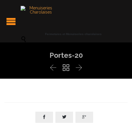
Panneau de gestion des cookies
Fermetures et Menuiseries charolaises

Portes-20





